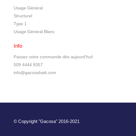
Usage Général
Structurel
Type 1
Usage Général Blanc
Info
Passez votre commande dès aujourd’hui!
509 4444 8357
info@gacosahaiti.com
© Copyright "Gacosa" 2016-2021